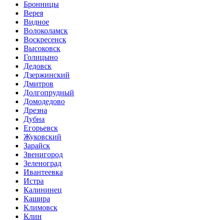
Бронницы
Верея
Видное
Волоколамск
Воскресенск
Высоковск
Голицыно
Дедовск
Дзержинский
Дмитров
Долгопрудный
Домодедово
Дрезна
Дубна
Егорьевск
Жуковский
Зарайск
Звенигород
Зеленоград
Ивантеевка
Истра
Калининец
Кашира
Климовск
Клин