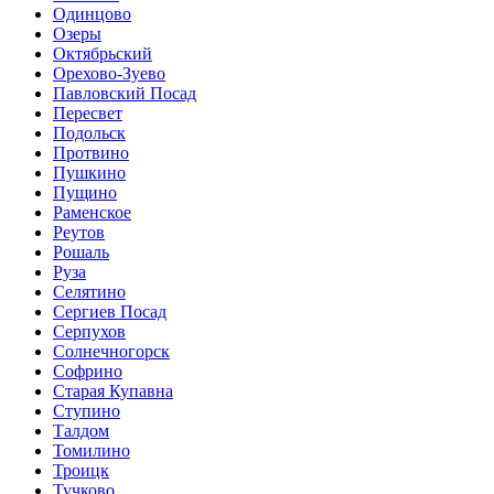
Одинцово
Озеры
Октябрьский
Орехово-Зуево
Павловский Посад
Пересвет
Подольск
Протвино
Пушкино
Пущино
Раменское
Реутов
Рошаль
Руза
Селятино
Сергиев Посад
Серпухов
Солнечногорск
Софрино
Старая Купавна
Ступино
Талдом
Томилино
Троицк
Тучково