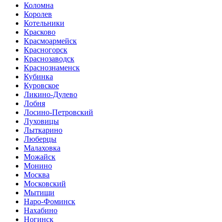
Коломна
Королев
Котельники
Красково
Красмоармейск
Красногорск
Краснозаводск
Краснознаменск
Кубинка
Куровское
Ликино-Дулево
Лобня
Лосино-Петровский
Луховицы
Лыткарино
Люберцы
Малаховка
Можайск
Монино
Москва
Московский
Мытищи
Наро-Фоминск
Нахабино
Ногинск