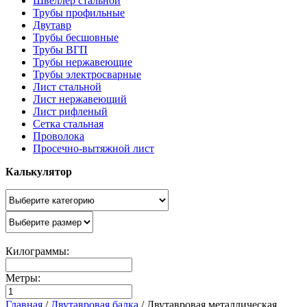
Швеллер стальной
Трубы профильные
Двутавр
Трубы бесшовные
Трубы ВГП
Трубы нержавеющие
Трубы электросварные
Лист стальной
Лист нержавеющий
Лист рифленый
Сетка стальная
Проволока
Просечно-вытяжной лист
Калькулятор
Килограммы:
Метры:
Главная
/
Двутавровая балка
/
Двутавровая металлическая