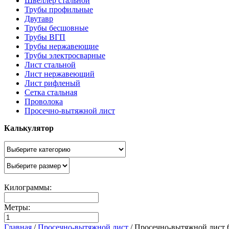
Швеллер стальной
Трубы профильные
Двутавр
Трубы бесшовные
Трубы ВГП
Трубы нержавеющие
Трубы электросварные
Лист стальной
Лист нержавеющий
Лист рифленый
Сетка стальная
Проволока
Просечно-вытяжной лист
Калькулятор
Килограммы:
Метры:
Главная
/
Просечно-вытяжной лист
/
Просечно-вытяжной лист 