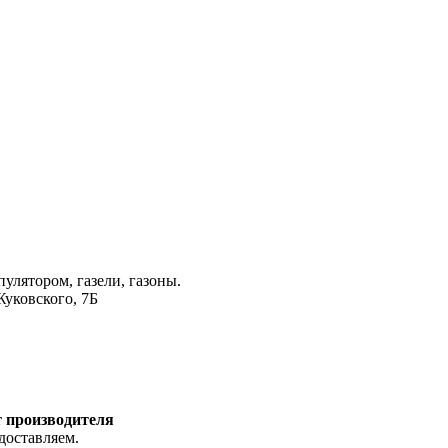
лятором, газели, газоны.
Жуковского, 7Б
т производителя
доставляем.