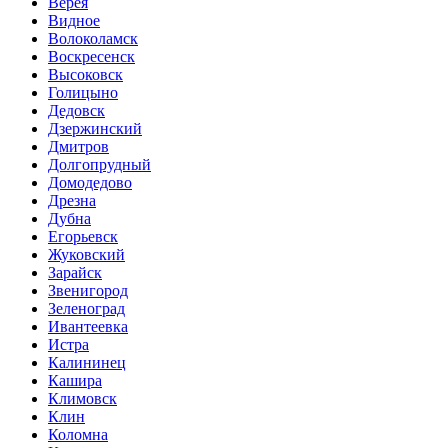
Верея
Видное
Волоколамск
Воскресенск
Высоковск
Голицыно
Дедовск
Дзержинский
Дмитров
Долгопрудный
Домодедово
Дрезна
Дубна
Егорьевск
Жуковский
Зарайск
Звенигород
Зеленоград
Ивантеевка
Истра
Калининец
Кашира
Климовск
Клин
Коломна