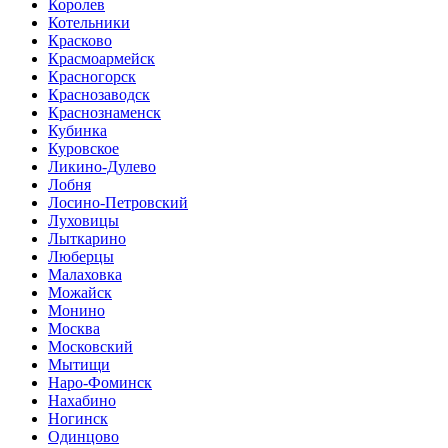
Королев
Котельники
Красково
Красмоармейск
Красногорск
Краснозаводск
Краснознаменск
Кубинка
Куровское
Ликино-Дулево
Лобня
Лосино-Петровский
Луховицы
Лыткарино
Люберцы
Малаховка
Можайск
Монино
Москва
Московский
Мытищи
Наро-Фоминск
Нахабино
Ногинск
Одинцово