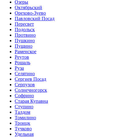
Озеры
Октябрьский
Орехово-Зуево
Павловский Посад
Пересвет
Подольск
Протвино
Пушкино
Пущино
Раменское
Реутов
Рошаль
Руза
Селятино
Сергиев Посад
Серпухов
Солнечногорск
Софрино
Старая Купавна
Ступино
Талдом
Томилино
Троицк
Тучково
Удельная