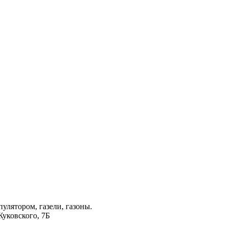
лятором, газели, газоны.
Жуковского, 7Б