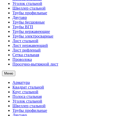
Уголок стальной
Швеллер стальной
Трубы профильные
Двутавр
Трубы бесшовные
Трубы ВГП
Трубы нержавеющие
Трубы электросварные
Лист стальной
Лист нержавеющий
Лист рифленый
Сетка стальная
Проволока
Просечно-вытяжной лист
Меню
Арматура
Квадрат стальной
Круг стальной
Полоса стальная
Уголок стальной
Швеллер стальной
Трубы профильные
Двутавр