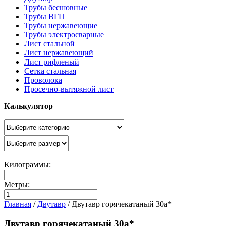
Трубы бесшовные
Трубы ВГП
Трубы нержавеющие
Трубы электросварные
Лист стальной
Лист нержавеющий
Лист рифленый
Сетка стальная
Проволока
Просечно-вытяжной лист
Калькулятор
Килограммы:
Метры:
Главная
/
Двутавр
/
Двутавр горячекатаный 30а*
Двутавр горячекатаный 30а*