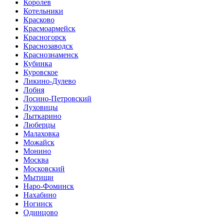
Королев
Котельники
Красково
Красмоармейск
Красногорск
Краснозаводск
Краснознаменск
Кубинка
Куровское
Ликино-Дулево
Лобня
Лосино-Петровский
Луховицы
Лыткарино
Люберцы
Малаховка
Можайск
Монино
Москва
Московский
Мытищи
Наро-Фоминск
Нахабино
Ногинск
Одинцово