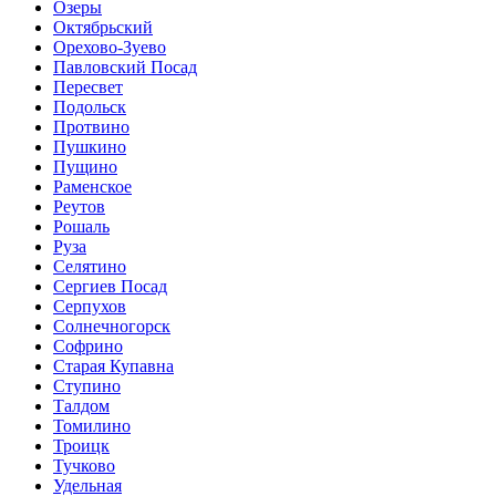
Озеры
Октябрьский
Орехово-Зуево
Павловский Посад
Пересвет
Подольск
Протвино
Пушкино
Пущино
Раменское
Реутов
Рошаль
Руза
Селятино
Сергиев Посад
Серпухов
Солнечногорск
Софрино
Старая Купавна
Ступино
Талдом
Томилино
Троицк
Тучково
Удельная