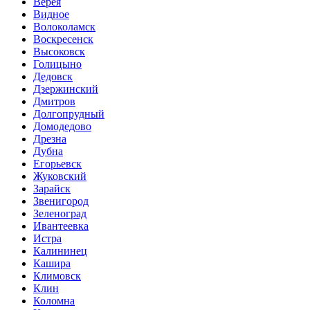
Верея
Видное
Волоколамск
Воскресенск
Высоковск
Голицыно
Дедовск
Дзержинский
Дмитров
Долгопрудный
Домодедово
Дрезна
Дубна
Егорьевск
Жуковский
Зарайск
Звенигород
Зеленоград
Ивантеевка
Истра
Калининец
Кашира
Климовск
Клин
Коломна