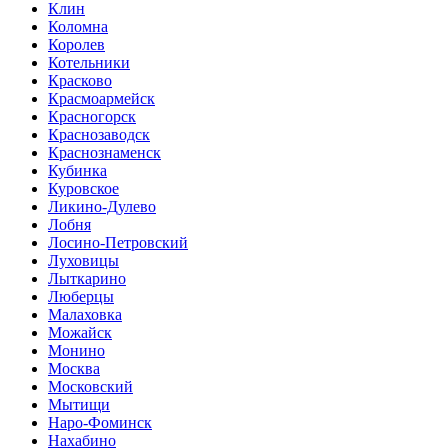
Клин
Коломна
Королев
Котельники
Красково
Красмоармейск
Красногорск
Краснозаводск
Краснознаменск
Кубинка
Куровское
Ликино-Дулево
Лобня
Лосино-Петровский
Луховицы
Лыткарино
Люберцы
Малаховка
Можайск
Монино
Москва
Московский
Мытищи
Наро-Фоминск
Нахабино