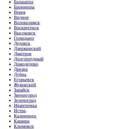
Балашиха
Бронницы
Верея
Видное
Волоколамск
Воскресенск
Высоковск
Голицыно
Дедовск
Дзержинский
Дмитров
Долгопрудный
Домодедово
Дрезна
Дубна
Егорьевск
Жуковский
Зарайск
Звенигород
Зеленоград
Ивантеевка
Истра
Калининец
Кашира
Климовск