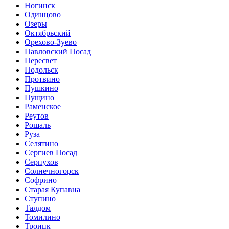
Ногинск
Одинцово
Озеры
Октябрьский
Орехово-Зуево
Павловский Посад
Пересвет
Подольск
Протвино
Пушкино
Пущино
Раменское
Реутов
Рошаль
Руза
Селятино
Сергиев Посад
Серпухов
Солнечногорск
Софрино
Старая Купавна
Ступино
Талдом
Томилино
Троицк