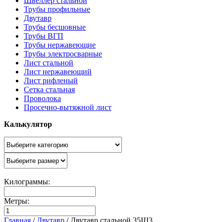
Швеллер стальной
Трубы профильные
Двутавр
Трубы бесшовные
Трубы ВГП
Трубы нержавеющие
Трубы электросварные
Лист стальной
Лист нержавеющий
Лист рифленый
Сетка стальная
Проволока
Просечно-вытяжной лист
Калькулятор
Килограммы:
Метры:
Главная
/
Двутавр
/
Двутавр стальной 35Ш3