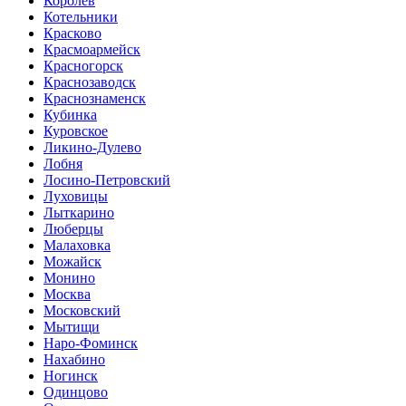
Королев
Котельники
Красково
Красмоармейск
Красногорск
Краснозаводск
Краснознаменск
Кубинка
Куровское
Ликино-Дулево
Лобня
Лосино-Петровский
Луховицы
Лыткарино
Люберцы
Малаховка
Можайск
Монино
Москва
Московский
Мытищи
Наро-Фоминск
Нахабино
Ногинск
Одинцово