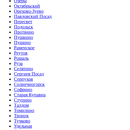
Озеры
Октябрьский
Орехово-Зуево
Павловский Посад
Пересвет
Подольск
Протвино
Пушкино
Пущино
Раменское
Реутов
Рошаль
Руза
Селятино
Сергиев Посад
Серпухов
Солнечногорск
Софрино
Старая Купавна
Ступино
Талдом
Томилино
Троицк
Тучково
Удельная