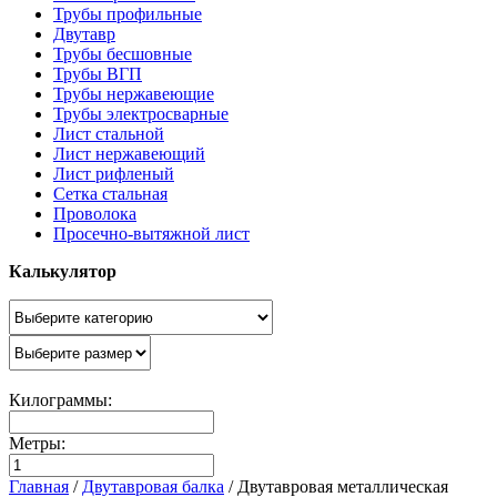
Трубы профильные
Двутавр
Трубы бесшовные
Трубы ВГП
Трубы нержавеющие
Трубы электросварные
Лист стальной
Лист нержавеющий
Лист рифленый
Сетка стальная
Проволока
Просечно-вытяжной лист
Калькулятор
Килограммы:
Метры:
Главная
/
Двутавровая балка
/
Двутавровая металлическая