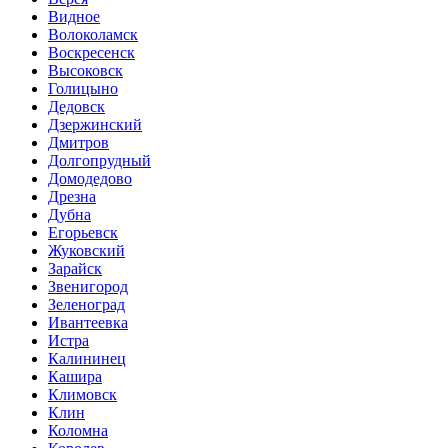
Видное
Волоколамск
Воскресенск
Высоковск
Голицыно
Дедовск
Дзержинский
Дмитров
Долгопрудный
Домодедово
Дрезна
Дубна
Егорьевск
Жуковский
Зарайск
Звенигород
Зеленоград
Ивантеевка
Истра
Калининец
Кашира
Климовск
Клин
Коломна