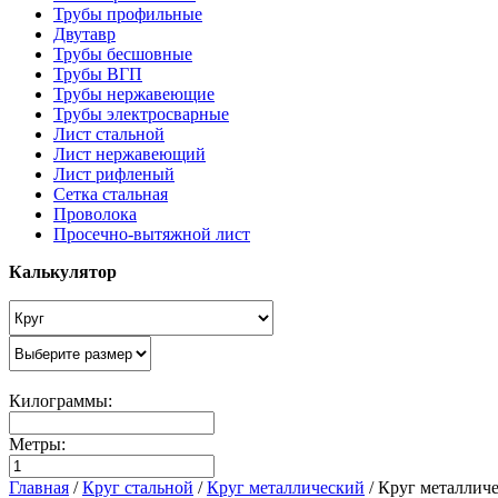
Трубы профильные
Двутавр
Трубы бесшовные
Трубы ВГП
Трубы нержавеющие
Трубы электросварные
Лист стальной
Лист нержавеющий
Лист рифленый
Сетка стальная
Проволока
Просечно-вытяжной лист
Калькулятор
Килограммы:
Метры:
Главная
/
Круг стальной
/
Круг металлический
/
Круг металлич