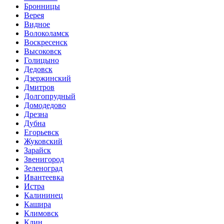
Бронницы
Верея
Видное
Волоколамск
Воскресенск
Высоковск
Голицыно
Дедовск
Дзержинский
Дмитров
Долгопрудный
Домодедово
Дрезна
Дубна
Егорьевск
Жуковский
Зарайск
Звенигород
Зеленоград
Ивантеевка
Истра
Калининец
Кашира
Климовск
Клин