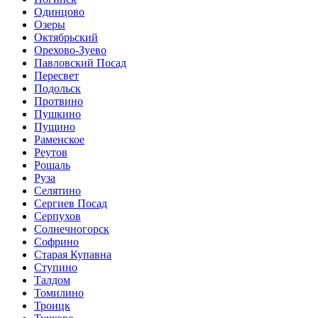
Одинцово
Озеры
Октябрьский
Орехово-Зуево
Павловский Посад
Пересвет
Подольск
Протвино
Пушкино
Пущино
Раменское
Реутов
Рошаль
Руза
Селятино
Сергиев Посад
Серпухов
Солнечногорск
Софрино
Старая Купавна
Ступино
Талдом
Томилино
Троицк