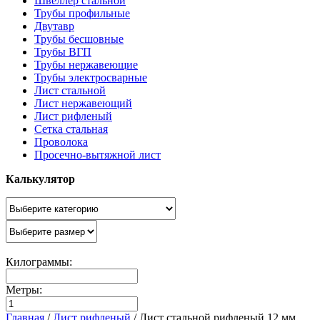
Швеллер стальной
Трубы профильные
Двутавр
Трубы бесшовные
Трубы ВГП
Трубы нержавеющие
Трубы электросварные
Лист стальной
Лист нержавеющий
Лист рифленый
Сетка стальная
Проволока
Просечно-вытяжной лист
Калькулятор
Килограммы:
Метры:
Главная
/
Лист рифленый
/
Лист стальной рифленый 12 мм