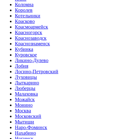
Коломна
Королев
Котельники
Красково
Красмоармейск
Красногорск
Краснозаводск
Краснознаменск
Кубинка
Куровское
Ликино-Дулево
Лобня
Лосино-Петровский
Луховицы
Лыткарино
Люберцы
Малаховка
Можайск
Монино
Москва
Московский
Мытищи
Наро-Фоминск
Нахабино
Ногинск